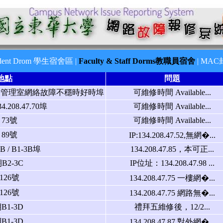
udent Drom 學生宿舍區
|
Faculty & Staff Dorms教職員宿舍
|
MAC
地點
問題
宿舍管理室網絡故障不穩時好時埠
可維修時間 Available...
4.208.47.70埠
可維修時間 Available...
73號
可維修時間 Available...
89號
IP:134.208.47.52,無網�...
 / B1-3B埠
134.208.47.85，本可正...
2-3C
IP位址：134.208.47.98 ...
126號
134.208.47.75 一樓網�...
126號
134.208.47.75 網路無�...
1-3D
禮拜五維修後，12/2...
1-3D
134.208.47.87 對外網�...