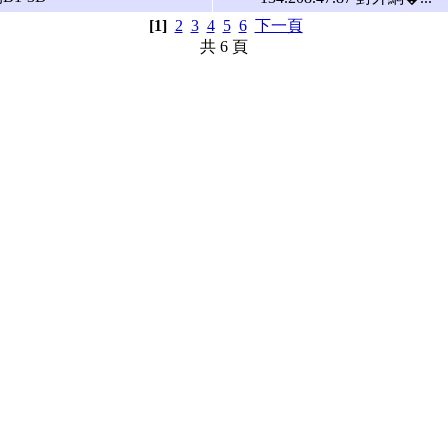
[1]
2
3
4
5
6
下一頁
共 6 頁