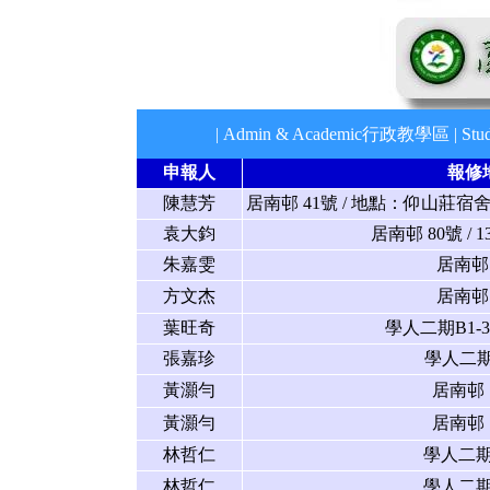
L
|
Admin & Academic行政教學區
|
St
申報人
報修
陳慧芳
居南邨 41號 / 地點：仰山莊
袁大鈞
居南邨 80號 / 13
朱嘉雯
居南邨 
方文杰
居南邨 
葉旺奇
學人二期B1-3B
張嘉珍
學人二期B
黃灝勻
居南邨 
黃灝勻
居南邨 
林哲仁
學人二期B
林哲仁
學人二期B